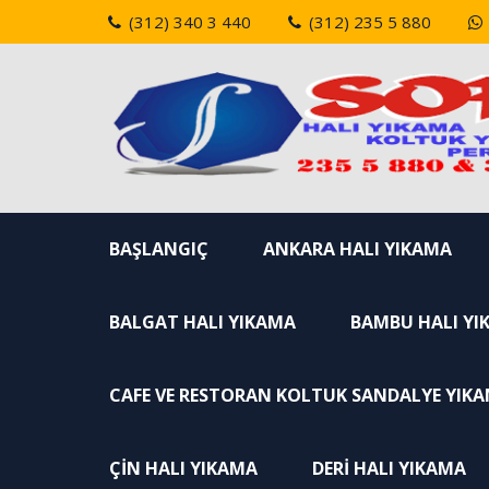
Skip
(312) 340 3 440
(312) 235 5 880
to
content
BAŞLANGIÇ
ANKARA HALI YIKAMA
BALGAT HALI YIKAMA
BAMBU HALI YI
CAFE VE RESTORAN KOLTUK SANDALYE YIK
ÇIN HALI YIKAMA
DERI HALI YIKAMA