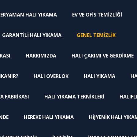
ERYAMAN HALI YIKAMA
EV VE OFIS TEMIZLIĞI
GARANTILI HALI YIKAMA
GENEL TEMIZLIK
İKASI
HAKKIMIZDA
HALI ÇAKIMI VE GERDIRME
IKANIR?
HALI OVERLOK
HALI YIKAMA
HA
A FABRIKASI
HALI YIKAMA TEKNIKLERI
HALIFL
INDE
HEREKE HALI YIKAMA
HIJYENIK HALI YIK