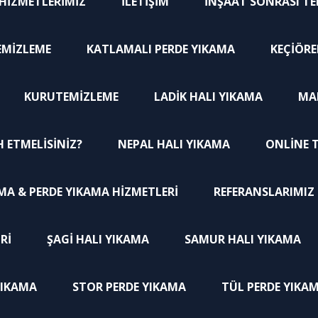
HIZMETLERIMIZ
İLETIŞIM
İNŞAAT SONRASI TE
TEMIZLEME
KATLAMALI PERDE YIKAMA
KEÇIÖRE
KURUTEMIZLEME
LADIK HALI YIKAMA
MAK
H ETMELISINIZ?
NEPAL HALI YIKAMA
ONLINE T
MA & PERDE YIKAMA HIZMETLERI
REFERANSLARIMIZ
RI
ŞAGI HALI YIKAMA
SAMUR HALI YIKAMA
YIKAMA
STOR PERDE YIKAMA
TÜL PERDE YIKA